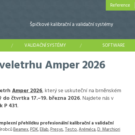
Reference
Špičkové kalibrační a validační systémy
VALIDAČNÍ SYSTÉMY
SOFTWARE
 veletrhu Amper 2026
letrh
Amper 2026
, který se uskuteční na brněnském
 do čtvrtka 17.–19. března 2026
. Najdete nás v
k P 431
.
mplexní přehlídku profesionální kalibrační a validační
ýrobců
Beamex
,
PDK
,
Ellab
,
Presys
,
Testo
,
Aréméca
,
D. Marchiori