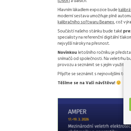
(DMA)
a dalších.
Hlavním lákadlem expozice bude
kalibr
moderní sestava umožňuje plně automat
kalibračního softwaru Beamex
, což výr
Součástí našeho stánku bude také
pre
specialisty na referenční digitální tlak
nejvyšší nároky na přesnost.
Novinkou
letošního ročníku je předst
snímačů od společnosti. Na veletrhu b
provozu a seznámit se s jejím využitím p
Přijďte se seznámit s nejnovějšími techn
Těšíme se na Vaši návštěvu!