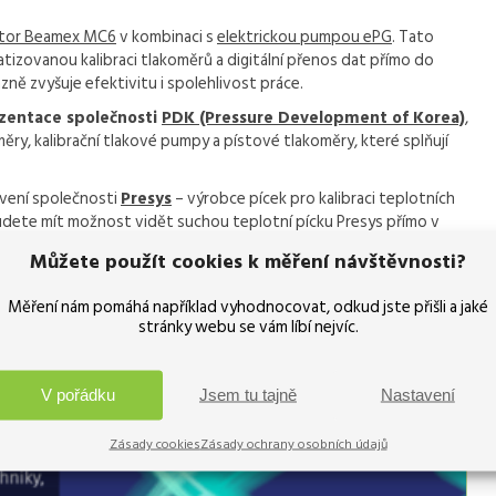
átor Beamex MC6
v kombinaci s
elektrickou pumpou ePG
. Tato
izovanou kalibraci tlakoměrů a digitální přenos dat přímo do
azně zvyšuje efektivitu i spolehlivost práce.
zentace společnosti
PDK (Pressure Development of Korea)
,
oměry, kalibrační tlakové pumpy a pístové tlakoměry, které splňují
avení společnosti
Presys
– výrobce pícek pro kalibraci teplotních
udete mít možnost vidět suchou teplotní pícku Presys přímo v
ři přesné kalibraci teplotních snímačů.
Můžete použít cookies k měření návštěvnosti?
ologiemi v oblasti kalibrace a validace.
Měření nám pomáhá například vyhodnocovat, odkud jste přišli a jaké
stránky webu se vám líbí nejvíc.
V pořádku
Jsem tu tajně
Nastavení
Zásady cookies
Zásady ochrany osobních údajů