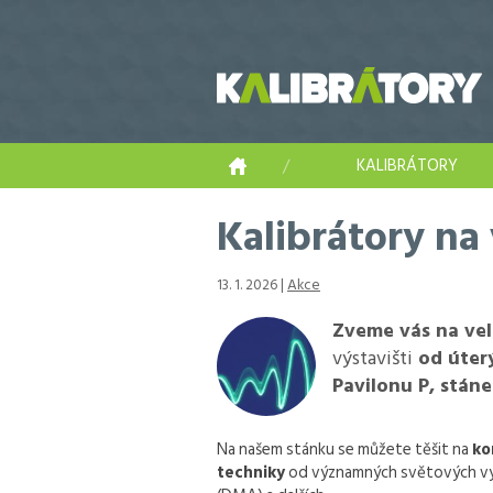
KALIBRÁTORY
Kalibrátory na
13. 1. 2026 |
Akce
Zveme vás na ve
výstavišti
od úterý
Pavilonu P, stáne
Na našem stánku se můžete těšit na
ko
techniky
od významných světových v