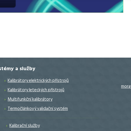
ystémy a služby
Kalibrátory elektrických přístrojů
mora
Kalibrátory leteckých přístrojů
Multifunkční kalibrátory
Termočlánkový validační systém
Kalibrační služby