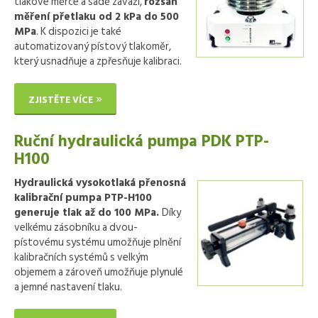
tlakové měrce a sadě závaží,
rozsah
měření přetlaku od 2 kPa do 500
MPa
. K dispozici je také
automatizovaný pístový tlakoměr,
který usnadňuje a zpřesňuje kalibraci.
ZJISTĚTE VÍCE
Ruční hydraulická pumpa PDK PTP-
H100
Hydraulická vysokotlaká přenosná
kalibrační pumpa PTP-H100
generuje tlak až do 100 MPa.
Díky
velkému zásobníku a dvou-
pístovému systému umožňuje plnění
kalibračních systémů s velkým
objemem a zároveň umožňuje plynulé
a jemné nastavení tlaku.