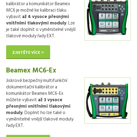
kalibrátor a komunikátor Beamex
MC6 je možné ke kalibraci tlaku
vybavit
až 4 vysoce přesnými
vnitřními tlakovými moduly
. Lze
je také doplnit o vyměnitelné vnější
tlakové moduly řady EXT.
ZJISTĚTE VÍCE
Beamex MC6-Ex
Jiskrově bezpečný multifunkční
dokumentační kalibrátor a
komunikátor Beamex MC6-Ex
můžete vybavit
až 3 vysoce
přesnými vnitřními tlakovými
moduly
. Doplnit ho lze také o
vyměnitelné vnější tlakové moduly
řady EXT.