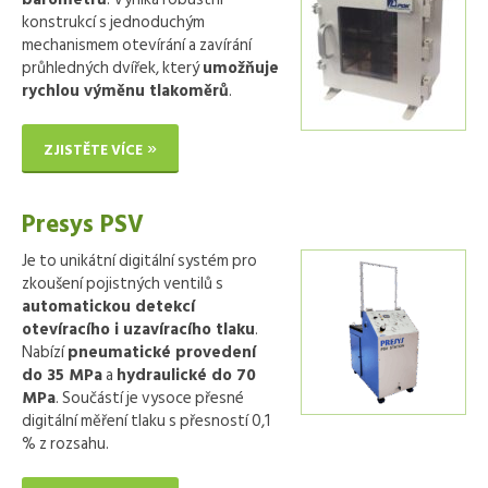
konstrukcí s jednoduchým
mechanismem otevírání a zavírání
průhledných dvířek, který
umožňuje
rychlou výměnu tlakoměrů
.
ZJISTĚTE VÍCE
Presys PSV
Je to unikátní digitální systém pro
zkoušení pojistných ventilů s
automatickou detekcí
otevíracího i uzavíracího tlaku
.
Nabízí
pneumatické provedení
do 35 MPa
a
hydraulické do 70
MPa
. Součástí je vysoce přesné
digitální měření tlaku s přesností 0,1
% z rozsahu.