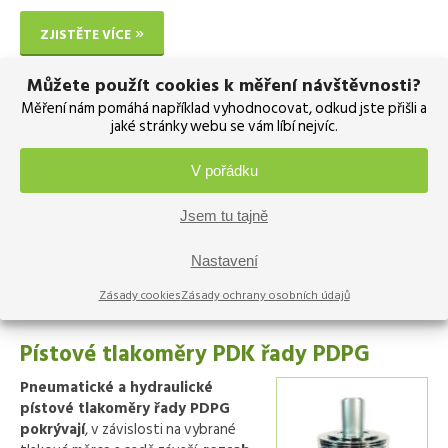
ZJISTĚTE VÍCE
Můžete použít cookies k měření návštěvnosti?
Porovnávací tlakové pumpy Aremeca
Měření nám pomáhá například vyhodnocovat, odkud jste přišli a
Kalibrační generátory a
jaké stránky webu se vám líbí nejvíc.
regulátory tlaku
firmy Aremeca
pokrývají rozsahy od podtlaku až do
V pořádku
1 000 MPa (10 000 bar). Tlakovým
médiem může být vzduch, olej, nebo
Jsem tu tajně
voda.
Nastavení
ZJISTĚTE VÍCE
Zásady cookies
Zásady ochrany osobních údajů
Pístové tlakoměry PDK řady PDPG
Pneumatické a hydraulické
pístové tlakoměry řady PDPG
pokrývají
, v závislosti na vybrané