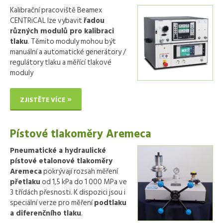
Kalibrační pracoviště Beamex
CENTRiCAL lze vybavit
řadou
různých modulů pro kalibraci
tlaku
. Těmito moduly mohou být
manuální a automatické generátory /
regulátory tlaku a měřící tlakové
moduly
ZJISTĚTE VÍCE
Pístové tlakoměry Aremeca
Pneumatické a hydraulické
pístové etalonové tlakoměry
Aremeca
pokrývají rozsah měření
přetlaku
od 1,5 kPa do 1 000 MPa ve
3 třídách přesnosti. K dispozici jsou i
speciální verze pro měření
podtlaku
a diferenčního tlaku
.