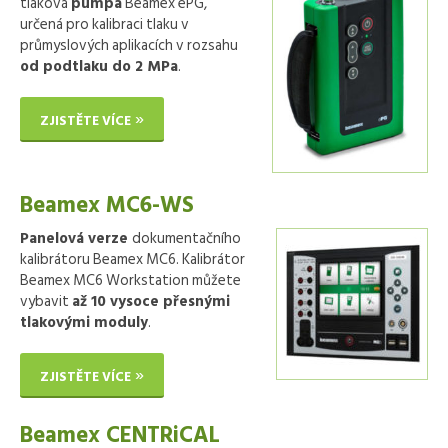
tlaková
pumpa
Beamex ePG,
určená pro kalibraci tlaku v
průmyslových aplikacích v rozsahu
od podtlaku do 2 MPa
.
ZJISTĚTE VÍCE
Beamex MC6-WS
Panelová verze
dokumentačního
kalibrátoru Beamex MC6. Kalibrátor
Beamex MC6 Workstation můžete
vybavit
až 10 vysoce přesnými
tlakovými moduly
.
ZJISTĚTE VÍCE
Beamex CENTRiCAL