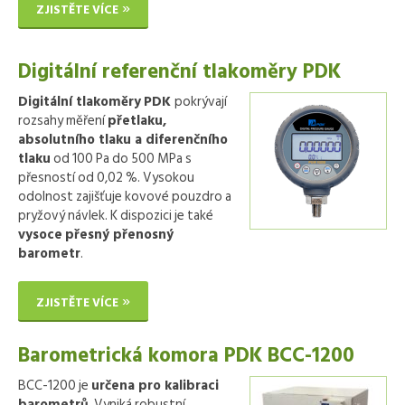
ZJISTĚTE VÍCE
Digitální referenční tlakoměry PDK
Digitální tlakoměry
PDK
pokrývají
rozsahy měření
přetlaku,
absolutního tlaku a diferenčního
tlaku
od 100 Pa do 500 MPa s
přesností od 0,02 %. Vysokou
odolnost zajišťuje kovové pouzdro a
pryžový návlek. K dispozici je také
vysoce
přesný přenosný
barometr
.
ZJISTĚTE VÍCE
Barometrická komora PDK BCC-1200
BCC-1200 je
určena pro kalibraci
barometrů
. Vyniká robustní