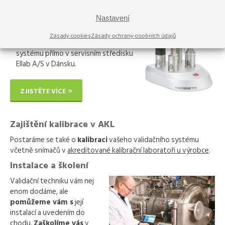
V rámci servisu vždy postupujeme
podle pokynů výrobce.
Nastavení
Zajistíme servis vašeho
Zásady cookies
Zásady ochrany osobních údajů
bezdrátového i kabelového
systému přímo v servisním středisku
Ellab A/S v Dánsku.
ZJISTĚTE VÍCE
Zajištění kalibrace v AKL
Postaráme se také o
kalibraci
vašeho validačního systému
včetně snímačů v
akreditované kalibrační laboratoři u výrobce
.
Instalace a školení
Validační techniku vám nej
enom dodáme, ale
pomůžeme vám s
její
instalací a uvedením do
chodu.
Zaškolíme vás
v