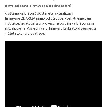
Aktualizace firmware kalibrátorů
K většině kalibrátorů dostanete
aktualizaci
firmware
ZDARMA přímo od výrobce. Poskytneme vám
instrukce, jak aktualizaci provést, nebo vám kalibrátor sami
aktualizujeme. Poslední verzi firmwaru kalibrátorů Beamex si
můžete zkontrolovat
zde
.