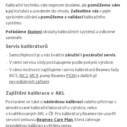
Kalibrační techniku vám nejenom dodáme, ale
pomůžeme vám
s
její instalací a uvedením do chodu.
Zaškolíme vás
v jejím
správném užívání a
pomůžeme s validací
kalibračního
systému.
Pořádáme
školení
obsluhy kalibračních systémů a odborné
semináře.
Servis kalibrátorů
Samozřejmostí je u nás kvalitní
záruční i pozáruční servis
.
V rámci servisu vždy postupujeme podle pokynů výrobce.
V rámci možností zajišťujeme i servis kalibrátorů Beamex řady
MC5,
MC2
,
MC4
, pump Beamex
PGXH
a dalších již
nevyráběných zařízení
.
Zajištění kalibrace v AKL
Postaráme se také o
následnou kalibraci
vašeho přístroje v
akreditované kalibrační laboratoři u výrobce, nebo
v kvalifikovaných AKL v ČR. Pro kalibrátory Beamex lze uzavřít
servisní smlouvu
Beamex Care Plan
, která zahrnuje
pravidelnou kalibraci a většinu oprav.