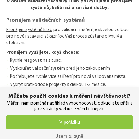
V oblasti validační techniky Ellab poskytujeme pronájem
systémů, kalibraci a servisní služby.
Pronájem validačních systémů
Pronájem systémů Ellab
pro validační měření je skvělou volbou
pro nové i stávající zákazníky. Váš proces zůstane plynulý a
efektivní.
Pronájem využijete, když chcete:
Rychle reagovat na situaci.
Vyzkoušet validační systém před jeho zakoupením.
Potřebujete rychle více zařízení pro nová validovaná místa.
Vykrýt krátkodobé projekty s délkou 1-2 měsíce.
Další zařízení, zatímco se vaše zařízení kalibruje.
Můžete použít cookies k měření návštěvnosti?
Měření nám pomáhá například vyhodnocovat, odkud jste přišli a
jaké stránky webu se vám líbí nejvíc.
ZJISTĚTE VÍCE
V pořádku
Servis validačních systémů
Samozřejmostí je u nás kvalitní
záruční i pozáruční servis
.
Jsem tu tajně