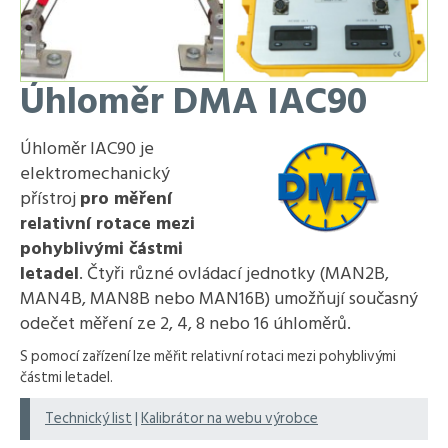
Úhloměr DMA IAC90
Úhloměr IAC90 je
elektromechanický
přístroj
pro měření
relativní rotace mezi
pohyblivými částmi
letadel
. Čtyři různé ovládací jednotky (MAN2B,
MAN4B, MAN8B nebo MAN16B) umožňují současný
odečet měření ze 2, 4, 8 nebo 16 úhloměrů.
S pomocí zařízení lze měřit relativní rotaci mezi pohyblivými
částmi letadel.
Technický list
|
Kalibrátor na webu výrobce