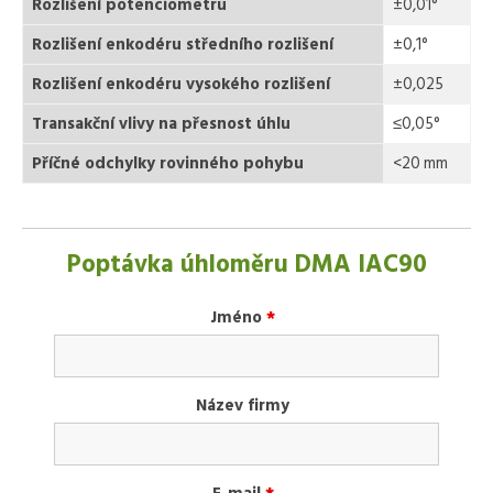
Rozlišení potenciometru
±0,01°
Rozlišení enkodéru středního rozlišení
±0,1°
Rozlišení enkodéru vysokého rozlišení
±0,025
Transakční vlivy na přesnost úhlu
≤0,05°
Příčné odchylky rovinného pohybu
<20 mm
Poptávka úhloměru DMA IAC90
Jméno
*
Název firmy