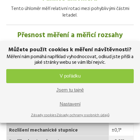
Tento úhloměr měří relativní rotaci mezi pohyblivými částmi
letadel.
Přesnost měření a měřicí rozsahy
Můžete použít cookies k měření návštěvnosti?
−90° až
Měření nám pomáhá například vyhodnocovat, odkud jste přišli a
Rozsah
90°
jaké stránky webu se vám líbí nejvíc.
Přesnost mechanické stupnice
±0,1°
V pořádku
Celková přesnost s potenciometrem
±0,3°
Jsem tu tajně
Celková přesnost s enkodérem středního
±0,2°
rozlišení
Nastavení
Celková přesnost s enkodérem vysokého
±0,12°
Zásady cookies
Zásady ochrany osobních údajů
rozlišení
Rozlišení mechanické stupnice
±0,1°