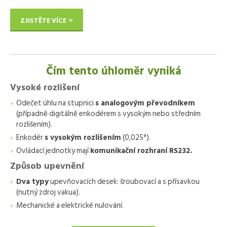
ZJISTĚTE VÍCE
Čím tento úhloměr vyniká
Vysoké rozlišení
Odečet úhlu na stupnici
s analogovým převodníkem
(případně digitálně enkodérem s vysokým nebo středním
rozlišením).
Enkodér
s vysokým rozlišením
(0,025°).
Ovládací jednotky mají
komunikační rozhraní RS232.
Způsob upevnění
Dva typy
upevňovacích desek: šroubovací a s přísavkou
(nutný zdroj vakua).
Mechanické a elektrické nulování.