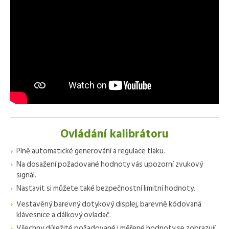
Ovládání kalibrátoru
Plně automatické generování a regulace tlaku.
Na dosažení požadované hodnoty vás upozorní zvukový
signál.
Nastavit si můžete také bezpečnostní limitní hodnoty.
Vestavěný barevný dotykový displej, barevně kódovaná
klávesnice a dálkový ovladač.
Všechny důležité požadované i měřené hodnoty se zobrazují