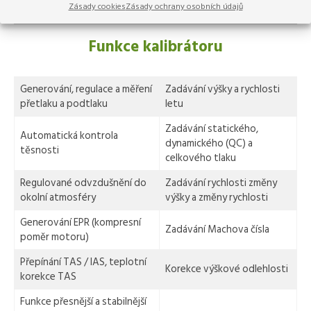
Zásady cookies
Zásady ochrany osobních údajů
Funkce kalibrátoru
Generování, regulace a měření
Zadávání výšky a rychlosti
přetlaku a podtlaku
letu
Zadávání statického,
Automatická kontrola
dynamického (QC) a
těsnosti
celkového tlaku
Regulované odvzdušnění do
Zadávání rychlosti změny
okolní atmosféry
výšky a změny rychlosti
Generování EPR (kompresní
Zadávání Machova čísla
poměr motoru)
Přepínání TAS / IAS, teplotní
Korekce výškové odlehlosti
korekce TAS
Funkce přesnější a stabilnější