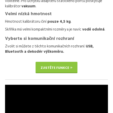
volitelné. Pro úchytku adaptéru statického portu poskytuje
kalibrátor
vakuum
.
Velmi nízká hmotnost
Hmotnost kalibrátoru činí
pouze 4,5 kg
.
Skříňka má velmi kompaktními rozměry a je navíc
vodě odolná
.
Vyberte si komunikační rozhraní
Zvolit si můžete z těchto komunikačních rozhraní:
USB,
Bluetooth a dekodér výškoměru.
ZJISTĚTE FUNKCE