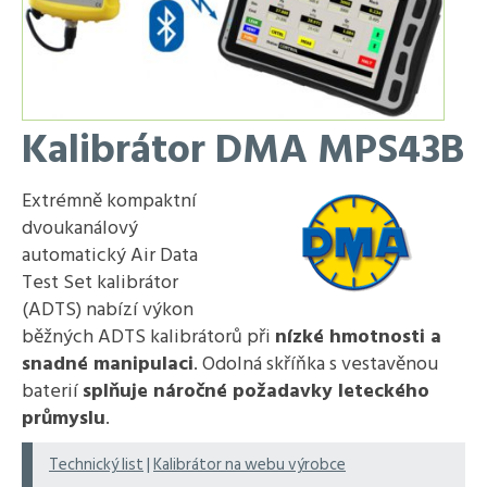
Kalibrátor DMA MPS43B
Extrémně kompaktní
dvoukanálový
automatický Air Data
Test Set kalibrátor
(ADTS) nabízí výkon
běžných ADTS kalibrátorů při
nízké hmotnosti a
snadné manipulaci
. Odolná skříňka s vestavěnou
baterií
splňuje náročné požadavky leteckého
průmyslu
.
Technický list
|
Kalibrátor na webu výrobce