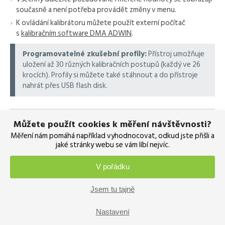
současně a není potřeba provádět změny v menu.
K ovládání kalibrátoru můžete použít externí počítač
s
kalibračním software DMA ADWIN
.
Programovatelné zkušební profily:
Přístroj umožňuje
uložení až 30 různých kalibračních postupů (každý ve 26
krocích). Profily si můžete také stáhnout a do přístroje
nahrát přes USB flash disk.
Návaznost kalibrátoru na přesnější
Můžete použít cookies k měření návštěvnosti?
etalony
Měření nám pomáhá například vyhodnocovat, odkud jste přišli a
jaké stránky webu se vám líbí nejvíc.
Ke kalibrátoru od nás navíc ještě obdržíte protokol o výstupní
kontrole, který obsahuje i výsledky kalibrace.
V pořádku
Zajistit vám můžeme i kalibraci v akreditované kalibrační
Jsem tu tajně
laboratoři.
Nastavení
POŠLETE POPTÁVKU