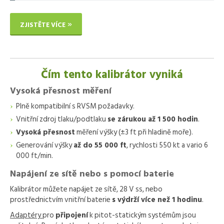
ZJISTĚTE VÍCE
Čím tento kalibrátor vyniká
Vysoká přesnost měření
Plně kompatibilní s RVSM požadavky.
Vnitřní zdroj tlaku/podtlaku
se zárukou až 1 500 hodin
.
Vysoká přesnost
měření výšky (±3 ft při hladině moře).
Generování výšky
až do 55 000 ft
, rychlosti 550 kt a vario 6
000 ft/min.
Napájení ze sítě nebo s pomocí baterie
Kalibrátor můžete napájet ze sítě, 28 V ss, nebo
prostřednictvím vnitřní baterie
s výdrží více než 1 hodinu
.
Adaptéry
pro
připojení
k pitot-statickým systémům jsou