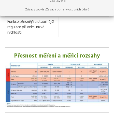
Nastavení
Přepínání TAS / IAS, teplotní
Korekce výškové odlehlosti
Zásady cookies
Zásady ochrany osobních údajů
korekce TAS
Funkce přesnější a stabilnější
regulace při velmi nízké
rychlosti
Přesnost měření a měřicí rozsahy