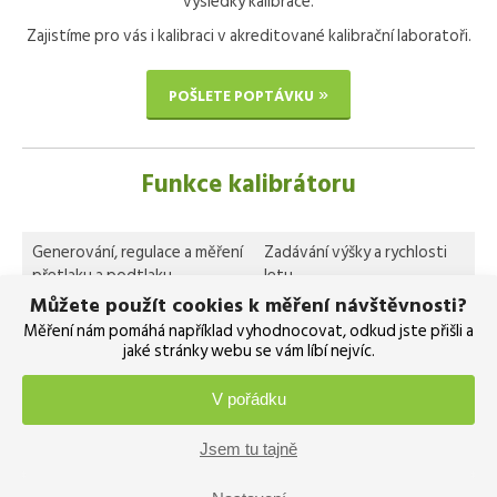
výsledky kalibrace.
Zajistíme pro vás i kalibraci v akreditované kalibrační laboratoři.
POŠLETE POPTÁVKU
Funkce kalibrátoru
Generování, regulace a měření
Zadávání výšky a rychlosti
přetlaku a podtlaku
letu
Můžete použít cookies k měření návštěvnosti?
Zadávání statického,
Automatická kontrola
Měření nám pomáhá například vyhodnocovat, odkud jste přišli a
dynamického (QC) a
těsnosti
jaké stránky webu se vám líbí nejvíc.
celkového tlaku
Regulované odvzdušnění do
Zadávání rychlosti změny
V pořádku
okolní atmosféry
výšky a změny rychlosti
Jsem tu tajně
Generování EPR (kompresní
Zadávání Machova čísla
poměr motoru)