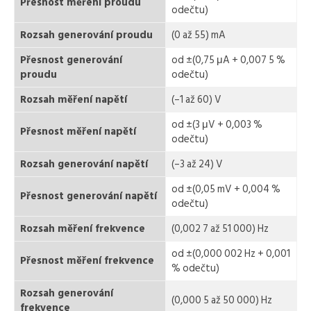
Přesnost měření proudu
odečtu)
Rozsah generování proudu
(0 až 55) mA
Přesnost generování
od ±(0,75 μA + 0,007 5 %
proudu
odečtu)
Rozsah měření napětí
(–1 až 60) V
od ±(3 μV + 0,003 %
Přesnost měření napětí
odečtu)
Rozsah generování napětí
(–3 až 24) V
od ±(0,05 mV + 0,004 %
Přesnost generování napětí
odečtu)
Rozsah měření frekvence
(0,002 7 až 51 000) Hz
od ±(0,000 002 Hz + 0,001
Přesnost měření frekvence
% odečtu)
Rozsah generování
(0,000 5 až 50 000) Hz
frekvence