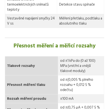
termoelektrických snímačů
Detekce stavu spínače
teploty
Vestavěné napájení smyčky 24
Měření přetlaku, podtlaku a
V ss
absolutního tlaku
Přesnost měření a měřicí rozsahy
od ±1 kPa do (0 až 100)
Tlakové rozsahy
MPa (vnitřní a vnější
tlakové moduly)
od ±(0,005 % plného
Přesnost měření tlaku
rozsahu + 0,012 5 %
odečtu)
Rozsah měření proudu
±100 mA
od ±(0,75 μA + 0,007 5 %