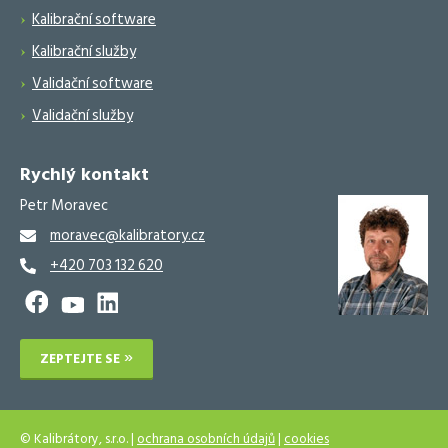
Kalibrační software
Kalibrační služby
Validační software
Validační služby
Rychlý kontakt
Petr Moravec
moravec@kalibratory.cz
+420 703 132 620
ZEPTEJTE SE
© Kalibrátory, s.r.o. |
ochrana osobních údajů
|
cookies