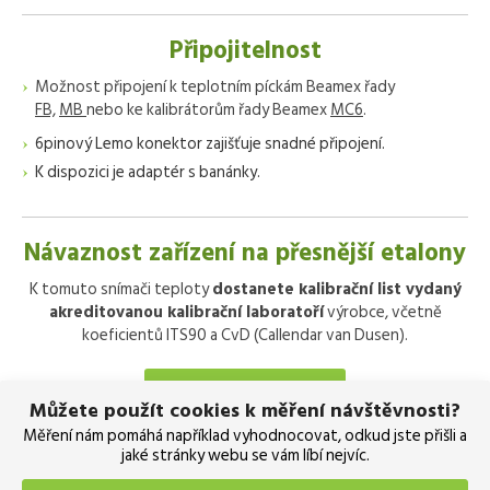
Připojitelnost
Možnost připojení k teplotním píckám Beamex řady
FB,
MB
nebo ke kalibrátorům řady Beamex
MC6
.
6pinový Lemo konektor zajišťuje snadné připojení.
K dispozici je adaptér s banánky.
Návaznost zařízení na přesnější etalony
K tomuto snímači teploty
dostanete kalibrační list vydaný
akreditovanou kalibrační laboratoří
výrobce, včetně
koeficientů ITS90 a CvD (Callendar van Dusen).
POŠLETE POPTÁVKU
Můžete použít cookies k měření návštěvnosti?
Měření nám pomáhá například vyhodnocovat, odkud jste přišli a
jaké stránky webu se vám líbí nejvíc.
Funkce zařízení