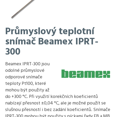
Průmyslový teplotní
snímač Beamex IPRT-
300
Beamex IPRT-300 jsou
odolné průmyslové
odporové snímače
teploty Pt100, které
mohou být použity až
do +300 °C. Při využití korekčních koeficientů
nabízejí přesnost ±0,04 °C, ale je možné použít se
slušnou přesností i bez zadání koeficientů. Snímače
IPRT-300 mohou být použity s píckami řady FB a MB