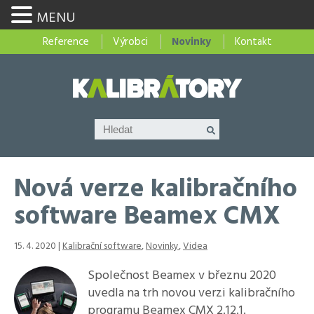
MENU
Reference
Výrobci
Novinky
Kontakt
Nová verze kalibračního
software Beamex CMX
15. 4. 2020 |
Kalibrační software
,
Novinky
,
Videa
Společnost Beamex v březnu 2020
uvedla na trh novou verzi kalibračního
programu Beamex CMX 2.12.1.