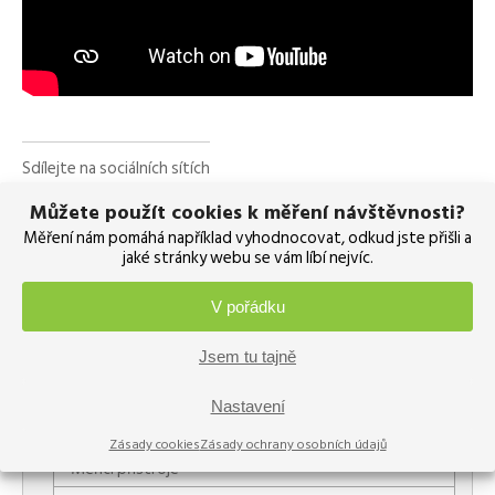
Sdílejte na sociálních sítích
Můžete použít cookies k měření návštěvnosti?
Měření nám pomáhá například vyhodnocovat, odkud jste přišli a
jaké stránky webu se vám líbí nejvíc.
Rubriky
V pořádku
Akce
Jsem tu tajně
Archiv
Kalibrační software
Nastavení
Kalibrátory
Zásady cookies
Zásady ochrany osobních údajů
Měřicí přístroje