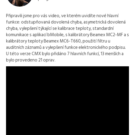
Připravili jsme pro vás video, ve kterém uvidíte nové hlavní
funkce: odstupňovaná dovolená chyba, asymetrická dovolená
chyba, vylepšení týkající se kalibrace teploty, standardní
komunikace s aplikací bMobile, s kalibrátory Beamex MC2-MF a s
kalibrátory teploty Beamex MC6-T660, použití filtru u
auditních záznamů a vylepšení funkce elektronického podpisu.
U této verze CMX bylo přidáno 7 hlavních funkcí, 13 menších a
bylo provedeno 21 oprav.