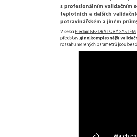
s profesionálním validačním 
teplotních a dalších validač
potravinářském a jiném průmy
V sekci
Hledám BEZDRÁTOVÝ SYSTÉM
představují
nejkomplexnější validačn
rozsahu měřených parametrů jsou bezdr