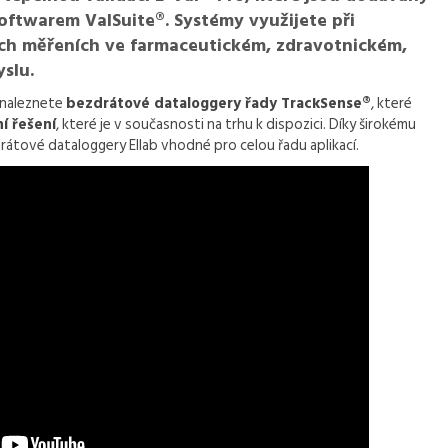
softwarem ValSuite®. Systémy využijete při
ních měřeních ve farmaceutickém, zdravotnickém,
slu.
naleznete
bezdrátové dataloggery řady TrackSense®
, které
í řešení
, které je v současnosti na trhu k dispozici. Díky širokému
átové dataloggery Ellab vhodné pro celou řadu aplikací.