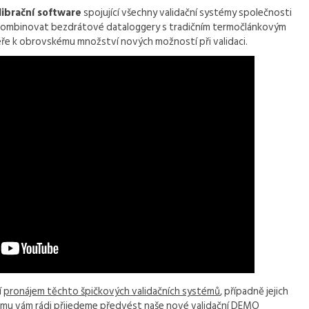
alibrační software
spojující všechny validační systémy společnosti
m kombinovat bezdrátové dataloggery s tradičním termočlánkovým
ře k obrovskému množství nových možností při validaci.
í
pronájem těchto špičkových validačních systémů
, případně jejich
zájmu vám rádi přijedeme předvést naše nové validační DEMO