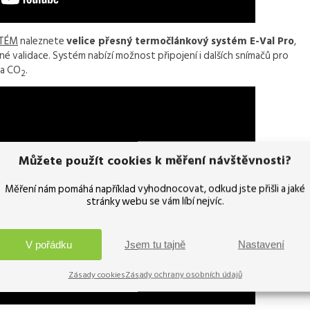
STÉM
naleznete
velice přesný termočlánkový systém E-Val Pro
,
lné validace. Systém nabízí možnost připojení i dalších snímačů pro
 a CO
.
2
Můžete použít cookies k měření návštěvnosti?
Měření nám pomáhá například vyhodnocovat, odkud jste přišli a jaké
stránky webu se vám líbí nejvíc.
V pořádku
Jsem tu tajně
Nastavení
Zásady cookies
Zásady ochrany osobních údajů