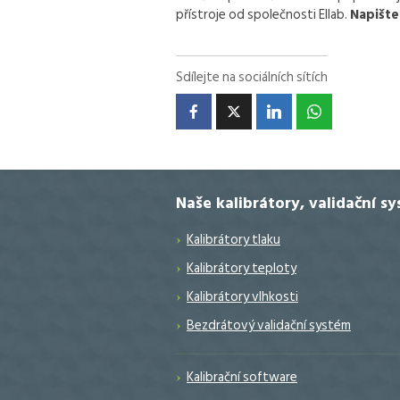
přístroje od společnosti Ellab.
Napišt
Sdílejte na sociálních sítích
Naše kalibrátory, validační s
Kalibrátory tlaku
Kalibrátory teploty
Kalibrátory vlhkosti
Bezdrátový validační systém
Kalibrační software