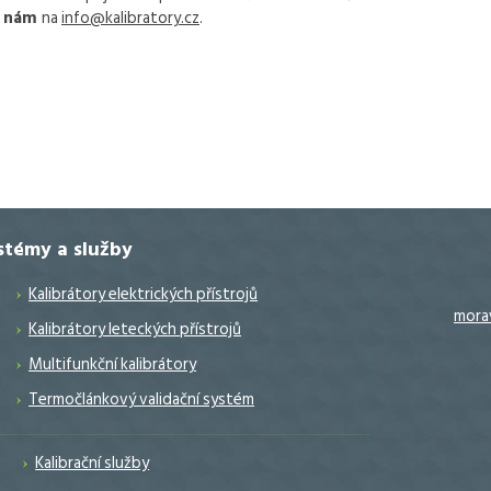
e nám
na
info@kalibratory.cz
.
ystémy a služby
Kalibrátory elektrických přístrojů
mora
Kalibrátory leteckých přístrojů
Multifunkční kalibrátory
Termočlánkový validační systém
Kalibrační služby