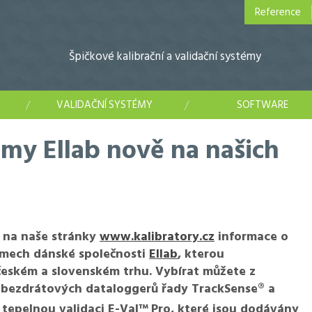
Reference
Špičkové kalibrační a validační systémy
VALIDAČNÍ SYSTÉMY
SOFTWARE
émy Ellab nově na našich
i na naše stránky
www.kalibratory.cz
informace o
émech dánské společnosti
Ellab
, kterou
eském a slovenském trhu. Vybírat můžete z
 bezdrátových dataloggerů řady TrackSense® a
tepelnou validaci E-Val™
Pro, které jsou dodávány