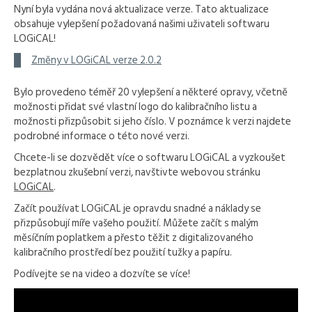
Nyní byla vydána nová aktualizace verze. Tato aktualizace
obsahuje vylepšení požadovaná našimi uživateli softwaru
LOGiCAL!
Změny v LOGiCAL verze 2.0.2
Bylo provedeno téměř 20 vylepšení a některé opravy, včetně
možnosti přidat své vlastní logo do kalibračního listu a
možnosti přizpůsobit si jeho číslo. V poznámce k verzi najdete
podrobné informace o této nové verzi.
Chcete-li se dozvědět více o softwaru LOGiCAL a vyzkoušet
bezplatnou zkušební verzi, navštivte webovou stránku
LOGiCAL
.
Začít používat LOGiCAL je opravdu snadné a náklady se
přizpůsobují míře vašeho použití. Můžete začít s malým
měsíčním poplatkem a přesto těžit z digitalizovaného
kalibračního prostředí bez použití tužky a papíru.
Podívejte se na video a dozvíte se více!