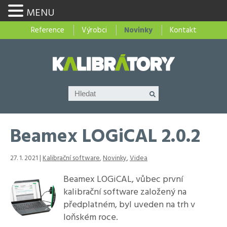
MENU
Reference
Výrobci
Novinky
Kontakt
Beamex LOGiCAL 2.0.2
27. 1. 2021 |
Kalibrační software
,
Novinky
,
Videa
Beamex LOGiCAL, vůbec první
kalibrační software založený na
předplatném, byl uveden na trh v
loňském roce.