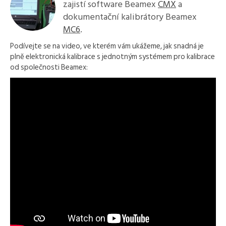
zajistí software Beamex
CMX
a
dokumentační kalibrátory Beamex
MC6
.
Podívejte se na video, ve kterém vám ukážeme, jak snadná je
plně elektronická kalibrace s jednotným systémem pro kalibrace
od společnosti Beamex: