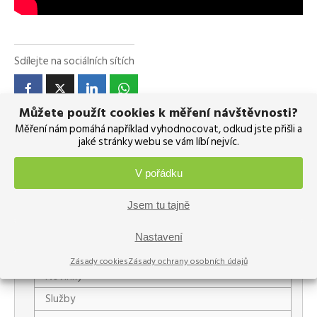
Sdílejte na sociálních sítích
Můžete použít cookies k měření návštěvnosti?
Měření nám pomáhá například vyhodnocovat, odkud jste přišli a
Rubriky
jaké stránky webu se vám líbí nejvíc.
Akce
V pořádku
Archiv
Jsem tu tajně
Kalibrační software
Kalibrátory
Nastavení
Měřicí přístroje
Zásady cookies
Zásady ochrany osobních údajů
Novinky
Služby